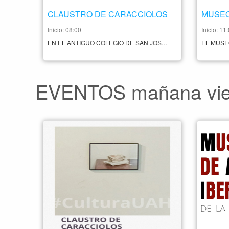
CLAUSTRO DE CARACCIOLOS
Inicio: 08:00
Inicio: 11
EN EL ANTIGUO COLEGIO DE SAN JOSÉ O DE LOS CARACCIOLOS, ACTUAL FACULTAD DE FILOSOFÍA Y LETRAS, SE ENCUENTRA OTRO DE LOS ESPACIOS EXPOSITIVOS CON PROGRAMACIÓN CONSTANTE DE LA UNIVERSIDAD DE ALCALÁ. EN TORNO A SU ESCALERA CENTRAL, SITUADA ENTRE LOS DOS CLAUSTROS TÍPICOS DE LA TIPOLOGÍA COLEGIAL ALCALAÍNA, SE ARTICULAN EXPOSICIONES DE LA MÁS VARIADA ÍNDOLE: DESDE EXPOSICIONES DIVULGATIVAS DE PROYECTOS O TRABAJOS UNIVESITARIOS (COMO LA QUE MOSTRABA LOS PROYECTOS QUE SE ORGANIZAN DESDE COOPERACIÓN AL DESARROLLO), HASTA EXPOSICIONES DE PINTURA, DIBUJO O FOTOGRAFÍA DE MUY DIVERSOS TEMAS (COMO, POR EJEMPLO, LA DE "LA FOSA" DE ALFREDO ARIAS, QUE BUSCABA LA CONCIENCIACIÓN SOBRE LA INMIGRACIÓN ILEGAL A TRAVÉS DEL MEDITERRÁNEO; O LA DE "MUJERES CON HISTORIA" DE JAVIER GRANADOS, QUE INTENTA, CON HUMOR, APOYAR LA VISIBILIDAD DE LAS MUJERES EN DISTINTOS ÁMBITOS). HORARIO LUNES A VIERNES 8.00 A 21:00 PRECIO A CONSULTAR CONTACTO +34 918 85 50 40
EVENTOS mañana vier