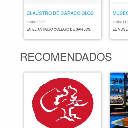
CLAUSTRO DE CARACCIOLOS
Inicio: 08:00
Inicio: 11
EN EL ANTIGUO COLEGIO DE SAN JOSÉ O DE LOS CARACCIOLOS, ACTUAL FACULTAD DE FILOSOFÍA Y LETRAS, SE ENCUENTRA OTRO DE LOS ESPACIOS EXPOSITIVOS CON PROGRAMACIÓN CONSTANTE DE LA UNIVERSIDAD DE ALCALÁ. EN TORNO A SU ESCALERA CENTRAL, SITUADA ENTRE LOS DOS CLAUSTROS TÍPICOS DE LA TIPOLOGÍA COLEGIAL ALCALAÍNA, SE ARTICULAN EXPOSICIONES DE LA MÁS VARIADA ÍNDOLE: DESDE EXPOSICIONES DIVULGATIVAS DE PROYECTOS O TRABAJOS UNIVESITARIOS (COMO LA QUE MOSTRABA LOS PROYECTOS QUE SE ORGANIZAN DESDE COOPERACIÓN AL DESARROLLO), HASTA EXPOSICIONES DE PINTURA, DIBUJO O FOTOGRAFÍA DE MUY DIVERSOS TEMAS (COMO, POR EJEMPLO, LA DE "LA FOSA" DE ALFREDO ARIAS, QUE BUSCABA LA CONCIENCIACIÓN SOBRE LA INMIGRACIÓN ILEGAL A TRAVÉS DEL MEDITERRÁNEO; O LA DE "MUJERES CON HISTORIA" DE JAVIER GRANADOS, QUE INTENTA, CON HUMOR, APOYAR LA VISIBILIDAD DE LAS MUJERES EN DISTINTOS ÁMBITOS). HORARIO LUNES A VIERNES 8.00 A 21:00 PRECIO A CONSULTAR CONTACTO +34 918 85 50 40
RECOMENDADOS