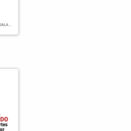
LA FÁBRICA DEL HUMOR ES UNA SALA DE EXPOSICIONES CON PROGRAMACIÓN ESTABLE ESPECIALIZADA EN HUMOR (VIÑETA, TIRA, CARICATURA, HISTORIETA, FOTOGRAFÍA, ETC.). ESTA SALA PERTENECE AL INSTITUTO QUEVEDO DE LAS ARTES DEL HUMOR (IQH) DE LA FUNDACIÓN GENERAL DE LA UNIVERSIDAD DE ALCALÁ (FGUA), QUE ES UN CENTRO DE ESTUDIO, DIFUSIÓN E INVESTIGACIÓN DEL HUMOR EN TODAS SUS FACETAS. HORARIO MARTES A SÁBADOS 11:00 A 14:00 17:00 A 20:00 DOMINGOS Y FESTIVOS 11:00 A 14:00 PRECIO A CONSULTAR CONTACTO +34 91 879 74 40 +34 91 879 74 41