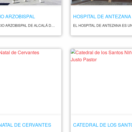
IO ARZOBISPAL
HOSPITAL DE ANTEZANA
EL PALACIO ARZOBISPAL DE ALCALÁ DE HENARES ES UN EDIFICIO HISTÓRICO SITUADO EN LA PLAZA DE LAS TRES CULTURAS. FUE CONSTRUIDO EN EL SIGLO XVIII Y ES DE ESTILO BARROCO. EL PALACIO ARZOBISPAL DE ALCALÁ DE HENARES ES UN EDIFICIO DE GRAN BELLEZA ARQUITECTÓNICA, CON UNA IMPRESIONANTE FACHADA Y UNA GRAN ESCALINATA. EN SU INTERIOR, CUENTA CON NUMEROSAS SALAS Y ESTANCIAS, ALGUNAS DE LAS CUALES ESTÁN DECORADAS CON FRESCOS Y ELEMENTOS DE ESTILO ROCOCÓ. EL EDIFICIO HA SIDO UTILIZADO COMO RESIDENCIA DE LOS ARZOBISPOS DE ALCALÁ DE HENARES DESDE SU CONSTRUCCIÓN Y ACTUALMENTE SIGUE CUMPLIENDO ESA FUNCIÓN. TAMBIÉN ES UTILIZADO PARA ALBERGAR EVENTOS Y ACTIVIDADES CULTURALES.
NATAL DE CERVANTES