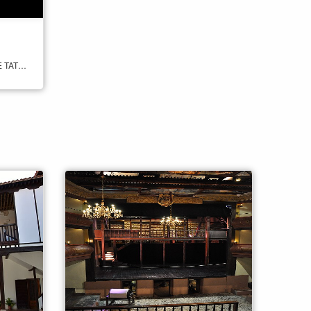
"AMEN TATTOO ES UN ESTUDIO DE TATUAJES Y PIERCING UBICADO EN ALCALÁ DE HENARES MODERNO Y REVOLUCIONARIO CON ARTISTAS DE CONFIANZA Y EXPERIENCIA EN TODOS LOS ESTILOS"