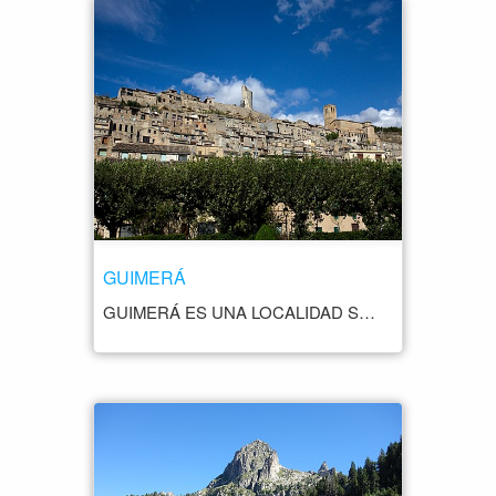
GUIMERÁ
GUIMERÁ ES UNA LOCALIDAD SITUADA EN LA COMARCA DE URGELL, EN LA PROVINCIA DE LÉRIDA, EN LA COMUNIDAD AUTÓNOMA DE CATALUÑA, ESPAÑA. SE ENCUENTRA A UNOS 30 KILÓMETROS AL SUR DE LA CIUDAD DE LÉRIDA. GUIMERÁ ES UN PEQUEÑO PUEBLO MEDIEVAL QUE HA SIDO DECLARADO CONJUNTO HISTÓRICO-ARTÍSTICO. ES CONOCIDO POR SU IMPRESIONANTE CASTILLO, QUE SE ENCUENTRA EN LA PARTE ALTA DEL PUEBLO Y DATA DEL SIGLO X. ADEMÁS, EL PUEBLO CUENTA CON NUMEROSAS CASAS Y EDIFICIOS DE INTERÉS HISTÓRICO Y ARQUITECTÓNICO, COMO LA IGLESIA DE SAN MIGUEL, QUE DATA DEL SIGLO XII, Y LA IGLESIA DE SANTA MARÍA, QUE FUE CONSTRUIDA EN EL SIGLO XV. OTRO DE LOS ATRACTIVOS DE GUIMERÁ ES SU IMPRESIONANTE PAISAJE, QUE SE CARACTERIZA POR SUS CAMPOS DE CULTIVO, BOSQUES Y COLINAS.