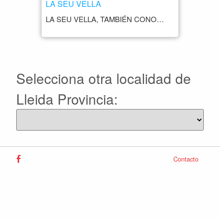
LA SEU VELLA
LA SEU VELLA, TAMBIÉN CONOCIDA COMO LA CATEDRAL VIEJA DE LÉRIDA, ES UNO DE LOS MONUMENTOS MÁS EMBLEMÁTICOS DE LA CIUDAD. ESTA CATEDRAL-FORTALEZA SE ENCUENTRA EN LA COLINA DE LA CIUDAD Y ES UNO DE LOS MEJORES EJEMPLOS DE LA ARQUITECTURA ROMÁNICA Y GÓTICA DE CATALUÑA. LA CONSTRUCCIÓN DE LA SEU VELLA COMENZÓ EN EL SIGLO XII Y FUE COMPLETADA EN EL SIGLO XIV. EL EDIFICIO HA SIDO RESTAURADO Y RENOVADO EN VARIAS OCASIONES A LO LARGO DE LOS SIGLOS, LO QUE HA DEJADO SU HUELLA EN SU ARQUITECTURA. UNO DE LOS ASPECTOS MÁS DESTACADOS DE LA SEU VELLA ES SU IMPRESIONANTE FACHADA GÓTICA, QUE CUENTA CON UNA SERIE DE RELIEVES Y ESCULTURAS. EL INTERIOR DE LA CATEDRAL TAMBIÉN ES IMPRESIONANTE, CON UN GRAN NÚMERO DE CAPILLAS, ALTARES Y OBRAS DE ARTE. LA SEU VELLA ES TAMBIÉN CONOCIDA POR SUS VISTAS ESPECTACULARES DE LA CIUDAD DE LÉRIDA Y SU ENTORNO. DESDE LA TORRE DE LA CATEDRAL SE PUEDE DISFRUTAR DE UNA VISTA PANORÁMICA DE 360 GRADOS DE LA CIUDAD, EL RÍO SEGRE Y LOS PIRINEOS.
Selecciona otra localidad de
Lleida Provincia:
Contacto