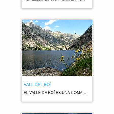
VALL DEL BOÍ
EL VALLE DE BOÍ ES UNA COMARCA SITUADA EN EL EXTREMO NORTE DE LA PROVINCIA DE LÉRIDA. ES CONOCIDA POR SU IMPRESIONANTE PATRIMONIO CULTURAL Y NATURAL, Y HA SIDO DECLARADA PATRIMONIO DE LA HUMANIDAD POR LA UNESCO. UNA DE LAS PRINCIPALES ATRACCIONES DEL VALLE DE BOÍ ES SU IMPRESIONANTE CONJUNTO DE IGLESIAS ROMÁNICAS, QUE SE ENCUENTRAN EN LAS LOCALIDADES DE TAÜLL, BOÍ, CÓLL Y OTRAS LOCALIDADES DE LA ZONA. ESTAS IGLESIAS SE CARACTERIZAN POR SU ARQUITECTURA ROMÁNICA, SUS FRESCOS Y SU DECORACIÓN, Y SON CONSIDERADAS UNO DE LOS MEJORES EJEMPLOS DE ARTE ROMÁNICO DE EUROPA. ADEMÁS DE SU PATRIMONIO CULTURAL, EL VALLE DE BOÍ CUENTA CON UN IMPRESIONANTE PAISAJE DE MONTAÑAS, RÍOS Y BOSQUES, QUE LO CONVIERTEN EN UN DESTINO IDEAL PARA LOS AMANTES DE LA NATURALEZA Y EL SENDERISMO. LA ZONA TAMBIÉN ES CONOCIDA POR SUS DEPORTES DE AVENTURA, COMO EL RAFTING, LA ESCALADA Y EL ESQUÍ.