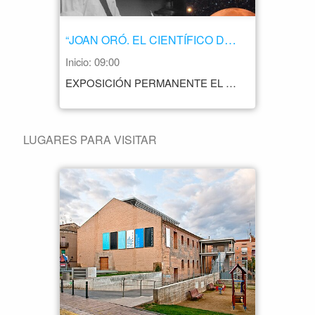
“JOAN ORÓ. EL CIENTÍFICO DE LA VIDA”
Inicio: 09:00
EXPOSICIÓN PERMANENTE EL TÍTULO DE LA EXPOSICIÓN RECOGE EL LEMA QUE MOVIÓ AL CIENTÍFICO LERIDANO: DESCUBRIR EL ORIGEN DE LA VIDA. LA MUESTRA RECOGE UN TOTAL DE 161 PIEZAS RELEVANTES DE SU LEGADO: LA MESA DE TRABAJO, DE MODELO PRESIDENCIAL, QUE VIAJÓ DE LLEIDA A HOUSTON Y REGRESO A LLEIDA, CON SILLAS A JUEGO; LAS LIBRETAS DE TRABAJO CON APUNTES Y LIBROS ESPECIALIZADOS; FOTOGRAFÍAS PERSONALES, DIPLOMAS Y CONMEMORACIONES RECIBIDAS A LO LARGO DE SU CARRERA; IMÁGENES ORIGINALES DE LA NASA, GLOBO DE MARTE Y DE LA LUNA, INSTRUMENTOS DE TRABAJO, COMO UN ORDENADOR MACINTOSH, UNA CÁMARA POLAROID O DIAPOSITIVAS, ASÍ COMO MUESTRAS DE METEORITOS, CON LOS EMBALAJES ORIGINALES. LA EXPOSICIÓN SE COMPLEMENTA CON LA BIOGRAFÍA DE JOAN ORÓ Y UN VÍDEO EXPLICATIVO DE SU VIDA Y UNA ENTREVISTA DEL AÑO 2002, CEDIDOS POR TV3. HORARIO MARTES A DOMINGO 11.00 A 14.00 PRECIO ENTRADA GRATUITA CONTACTO +34 973 21 19 92
LUGARES PARA VISITAR