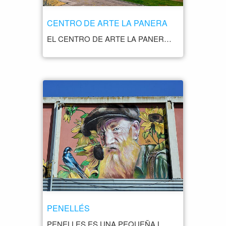
CENTRO DE ARTE LA PANERA
EL CENTRO DE ARTE LA PANERA ES UNA INSTITUCIÓN DEDICADA A LA PROMOCIÓN Y EXHIBICIÓN DE ARTE CONTEMPORÁNEO. OFRECE EXPOSICIONES DE ARTISTAS CONTEMPORÁNEOS TANTO LOCALES COMO INTERNACIONALES EN DIVERSAS DISCIPLINAS, COMO PINTURA, ESCULTURA, FOTOGRAFÍA, VIDEOARTE Y MÁS. EL EDIFICIO QUE ALBERGA EL CENTRO DE ARTE LA PANERA ES UNA ANTIGUA FÁBRICA TEXTIL QUE HA SIDO ADAPTADA PARA ALBERGAR ESPACIOS DE EXHIBICIÓN Y ACTIVIDADES CULTURALES. ADEMÁS DE LAS EXPOSICIONES TEMPORALES, EL CENTRO TAMBIÉN ORGANIZA ACTIVIDADES EDUCATIVAS, CONFERENCIAS Y TALLERES RELACIONADOS CON EL ARTE CONTEMPORÁNEO. ES UN LUGAR IMPORTANTE PARA LA ESCENA ARTÍSTICA DE LLEIDA Y OFRECE A LOS VISITANTES LA OPORTUNIDAD DE EXPERIMENTAR UNA VARIEDAD DE EXPRESIONES ARTÍSTICAS MODERNAS Y CONTEMPORÁNEAS. SI ESTÁS INTERESADO EN EL ARTE CONTEMPORÁNEO Y TE ENCUENTRAS EN LLEIDA O PLANEAS VISITAR LA CIUDAD, EL CENTRO DE ARTE LA PANERA ES UN LUGAR QUE VALE LA PENA EXPLORAR PARA APRECIAR LA CREATIVIDAD Y LA INNOVACIÓN EN EL ARTE ACTUAL.
PENELLÉS
PENELLES ES UNA PEQUEÑA LOCALIDAD SITUADA EN LA COMARCA DE LA NOGUERA. SE ENCUENTRA A UNOS 25 KILÓMETROS AL SUR DE LA CIUDAD DE LÉRIDA. PENELLES ES CONOCIDO POR SU RIQUEZA HISTÓRICA Y CULTURAL, Y POR SUS IMPRESIONANTES PAISAJES NATURALES. ALGUNAS DE LAS COSAS QUE SE PUEDEN VER Y HACER EN PENELLES SON: CENTRO DE ARTE CONTEMPORÁNEO CAN MANYÉ: ESTE CENTRO DE ARTE CONTEMPORÁNEO ES UNA PARADA OBLIGADA PARA LOS AMANTES DEL ARTE. EL EDIFICIO, QUE SOLÍA SER UNA CASA SEÑORIAL, ALBERGA EXPOSICIONES DE ARTISTAS LOCALES E INTERNACIONALES. IGLESIA DE SANTA MARÍA: ESTA IGLESIA ROMÁNICA DATA DEL SIGLO XII Y ES UNO DE LOS EDIFICIOS MÁS ANTIGUOS DE PENELLES. SU ESTRUCTURA ES SENCILLA PERO HERMOSA, CON UN CAMPANARIO DE ESTILO LOMBARDO. MUSEO DE ARTE DE PENELLES: ESTE MUSEO SE ENCUENTRA EN EL ANTIGUO AYUNTAMIENTO DE PENELLES Y EXHIBE UNA COLECCIÓN DE ARTE MODERNO Y CONTEMPORÁNEO. PASEO POR LA NATURALEZA: PENELLES ESTÁ RODEADO DE IMPRESIONANTES PAISAJES NATURALES, INCLUYENDO LOS CAMPOS DE CULTIVO DE LA COMARCA DE LA NOGUERA, DONDE SE PUEDEN HACER AGRADABLES PASEOS EN CONTACTO CON LA NATURALEZA. FIESTAS LOCALES: PENELLES CELEBRA DIVERSAS FIESTAS A LO LARGO DEL AÑO, INCLUYENDO LA FERIA DE SAN JUAN EN JUNIO Y LA FIESTA MAYOR EN AGOSTO, QUE INCLUYE UNA GRAN VARIEDAD DE ACTIVIDADES CULTURALES Y DEPORTIVAS.