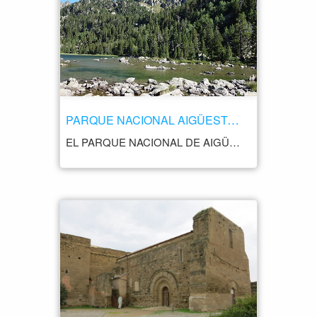
PARQUE NACIONAL AIGÜESTORTES Y LAGO DE SAN MAURICIO
EL PARQUE NACIONAL DE AIGÜESTORTES Y LAGO DE SAN MAURICIO SE ENCUENTRA EN LA PROVINCIA DE LÉRIDA. ES UNO DE LOS PARQUES NACIONALES MÁS IMPORTANTES DEL PAÍS Y ESTÁ PROTEGIDO POR SUS ECOSISTEMAS DE ALTA MONTAÑA, LAGOS, RÍOS Y BOSQUES. EL PARQUE SE ENCUENTRA EN EL CORAZÓN DE LOS PIRINEOS Y ABARCA UNA SUPERFICIE DE MÁS DE 26.000 HECTÁREAS. LOS VISITANTES PUEDEN DISFRUTAR DE LA NATURALEZA VIRGEN, CON SUS VALLES GLACIARES, RÍOS CRISTALINOS Y BOSQUES DE CONÍFERAS. ADEMÁS, EL PARQUE ALBERGA UNA GRAN VARIEDAD DE FAUNA, COMO EL OSO PARDO, EL REBECO, EL UROGALLO Y EL QUEBRANTAHUESOS. LOS LAGOS DE ALTA MONTAÑA SON UNO DE LOS PRINCIPALES ATRACTIVOS DEL PARQUE. EL LAGO DE SAN MAURICIO ES EL MÁS GRANDE Y UNO DE LOS MÁS ESPECTACULARES, CON SUS AGUAS CRISTALINAS Y RODEADO DE PICOS Y MONTAÑAS. ADEMÁS, EL PARQUE CUENTA CON UNA AMPLIA RED DE SENDEROS QUE PERMITEN A LOS VISITANTES EXPLORAR LA ZONA DE MANERA SEGURA Y RESPONSABLE.