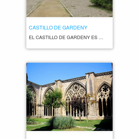
CASTILLO DE GARDENY
EL CASTILLO DE GARDENY ES UN CASTILLO TEMPLARIO UBICADO EN LA CIUDAD DE LÉRIDA. ESTE CASTILLO FUE CONSTRUIDO DURANTE LOS SIGLOS XII Y XV POR LA ORDEN DEL TEMPLE, UNA ORDEN MILITAR Y RELIGIOSA QUE JUGÓ UN PAPEL IMPORTANTE EN LA HISTORIA MEDIEVAL DE EUROPA. EL CASTILLO DE GARDENY FUE UTILIZADO COMO UNA FORTALEZA MILITAR PARA PROTEGER LA CIUDAD DE LÉRIDA DURANTE LA ÉPOCA MEDIEVAL. LA ESTRUCTURA DEL CASTILLO ES TÍPICA DE LA ARQUITECTURA TEMPLARIA, CON UNA TORRE DEL HOMENAJE, UNA CAPILLA Y OTROS EDIFICIOS AUXILIARES. EN LA ACTUALIDAD, EL CASTILLO DE GARDENY ES UN SITIO TURÍSTICO POPULAR EN LA CIUDAD DE LÉRIDA. LOS VISITANTES PUEDEN EXPLORAR LOS RESTOS DEL CASTILLO, ASÍ COMO DISFRUTAR DE LAS VISTAS PANORÁMICAS DE LA CIUDAD DE LÉRIDA Y LA REGIÓN CIRCUNDANTE. ADEMÁS, EL CASTILLO DE GARDENY ALBERGA UN CENTRO DE INTERPRETACIÓN DEDICADO A LA HISTORIA DE LOS TEMPLARIOS Y SU PRESENCIA EN LÉRIDA.