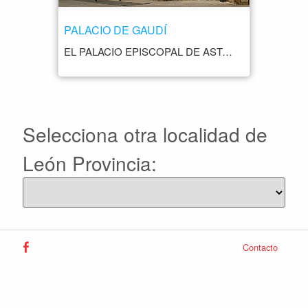
PALACIO DE GAUDÍ
EL PALACIO EPISCOPAL DE ASTORGA, TAMBIÉN CONOCIDO COMO PALACIO DE GAUDÍ, ES UNA DE LAS JOYAS ARQUITECTÓNICAS MÁS DESTACADAS DE LA CIUDAD DE ASTORGA. ESTE IMPRESIONANTE EDIFICIO MODERNISTA FUE DISEÑADO POR EL CÉLEBRE ARQUITECTO ANTONI GAUDÍ, UNO DE LOS MÁXIMOS EXPONENTES DEL MODERNISMO CATALÁN. EL PALACIO EPISCOPAL FUE CONSTRUIDO ENTRE LOS AÑOS 1889 Y 1915, Y SU DISEÑO REPRESENTA UNA MEZCLA ÚNICA DE ESTILOS ARQUITECTÓNICOS. GAUDÍ FUE ENCARGADO DE ESTE PROYECTO POR EL OBISPO JOAN BAPTISTA GRAU I VALLESPINÓS, QUIEN QUERÍA QUE EL PALACIO REFLEJARA LA IMPORTANCIA DE ASTORGA COMO SEDE EPISCOPAL Y CENTRO RELIGIOSO. AL VISITAR EL PALACIO DE GAUDÍ, LOS VISITANTES QUEDAN IMPRESIONADOS POR SU FACHADA DE PIEDRA CON FORMAS ORGÁNICAS Y ORNAMENTACIÓN COLORIDA, CARACTERÍSTICAS DEL ESTILO MODERNISTA. LAS FORMAS CURVAS, LAS VENTANAS CON FORMAS DE OJOS Y LOS DETALLES ORNAMENTALES DAN AL EDIFICIO UN ASPECTO ÚNICO Y MÁGICO. EN EL INTERIOR, EL PALACIO ALBERGA EL MUSEO DE LOS CAMINOS, QUE NARRA LA HISTORIA DE LOS PEREGRINOS DEL CAMINO DE SANTIAGO Y SU PASO POR ASTORGA. EL MUSEO OFRECE UNA COLECCIÓN VARIADA DE ARTE SACRO, OBJETOS HISTÓRICOS Y EXPOSICIONES RELACIONADAS CON LA HISTORIA DE LA CIUDAD Y SU IMPORTANCIA EN LAS RUTAS DE PEREGRINACIÓN.
Selecciona otra localidad de
León Provincia:
Contacto