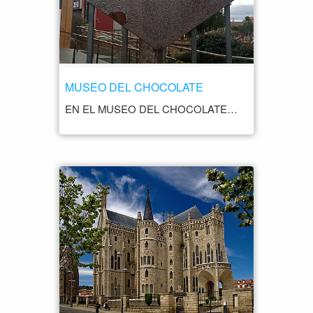
MUSEO DEL CHOCOLATE
EN EL MUSEO DEL CHOCOLATE, LOS VISITANTES TIENEN LA OPORTUNIDAD DE SUMERGIRSE EN EL MUNDO DEL CHOCOLATE, DESDE SUS ORÍGENES EN AMÉRICA CENTRAL HASTA SU LLEGADA A EUROPA Y SU EVOLUCIÓN A LO LARGO DE LOS SIGLOS. A TRAVÉS DE EXPOSICIONES INTERACTIVAS Y EDUCATIVAS, SE EXPLORA LA HISTORIA, LA PRODUCCIÓN Y EL CONSUMO DEL CHOCOLATE, ASÍ COMO SU IMPORTANCIA CULTURAL Y ECONÓMICA EN DIFERENTES ÉPOCAS Y CULTURAS. UNA DE LAS ATRACCIONES PRINCIPALES DEL MUSEO ES LA DEMOSTRACIÓN EN VIVO DE LA FABRICACIÓN DEL CHOCOLATE. LOS VISITANTES PUEDEN OBSERVAR CÓMO SE ELABORA EL CHOCOLATE DE MANERA ARTESANAL, DESDE LA SELECCIÓN DE LOS GRANOS DE CACAO HASTA EL PROCESO DE TOSTADO, MOLIENDA, CONCHADO Y TEMPLADO. ADEMÁS, TIENEN LA OPORTUNIDAD DE DEGUSTAR DIFERENTES TIPOS DE CHOCOLATE Y APRENDER A APRECIAR SUS AROMAS, SABORES Y TEXTURAS. EL MUSEO DEL CHOCOLATE TAMBIÉN CUENTA CON UNA TIENDA DONDE LOS VISITANTES PUEDEN ADQUIRIR UNA AMPLIA VARIEDAD DE PRODUCTOS RELACIONADOS CON EL CHOCOLATE, COMO TABLETAS DE CHOCOLATE, BOMBONES, TRUFAS, CACAO EN POLVO Y OTROS DULCES Y REGALOS GOURMET. ES EL LUGAR PERFECTO PARA COMPRAR RECUERDOS DELICIOSOS Y REGALOS PARA LOS AMANTES DEL CHOCOLATE.