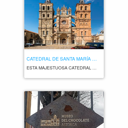
CATEDRAL DE SANTA MARÍA DE ASTORGA
ESTA MAJESTUOSA CATEDRAL ES UN IMPORTANTE EJEMPLO DE ARQUITECTURA GÓTICA Y BARROCA, CON UNA RICA HISTORIA QUE SE REMONTA A VARIOS SIGLOS ATRÁS. LA CONSTRUCCIÓN DE LA CATEDRAL COMENZÓ EN EL SIGLO XV Y SE EXTENDIÓ HASTA EL SIGLO XVIII, POR LO QUE PRESENTA UNA COMBINACIÓN DE ESTILOS ARQUITECTÓNICOS. SU FACHADA PRINCIPAL ES UN IMPRESIONANTE EJEMPLO DE ESTILO BARROCO, CON DETALLES ORNAMENTALES Y ESCULTURAS QUE LA HACEN ÚNICA. LA PORTADA BARROCA ESTÁ FLANQUEADA POR DOS TORRES QUE LE CONFIEREN UNA APARIENCIA IMPONENTE. AL INGRESAR A LA CATEDRAL, LOS VISITANTES QUEDAN MARAVILLADOS POR SU MAGNÍFICO INTERIOR. LAS BÓVEDAS GÓTICAS, LOS ARCOS APUNTADOS Y LAS COLUMNAS DECORADAS CON DETALLES FLORALES SON ALGUNAS DE LAS CARACTERÍSTICAS ARQUITECTÓNICAS MÁS DESTACADAS. EL RETABLO MAYOR, DE ESTILO BARROCO, ES UNA OBRA MAESTRA DE LA ESCULTURA Y LA TALLA EN MADERA, DEDICADA A LA VIRGEN MARÍA. EN EL INTERIOR DE LA CATEDRAL TAMBIÉN SE ENCUENTRAN CAPILLAS LATERALES DECORADAS CON RETABLOS Y OBRAS DE ARTE RELIGIOSO. DESTACA LA CAPILLA DEL SACRAMENTO, CON UN IMPRESIONANTE RETABLO CHURRIGUERESCO Y LA CAPILLA DE SAN JOSÉ, CON UN RETABLO ROCOCÓ.